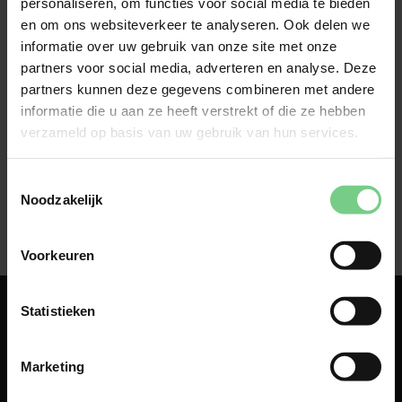
personaliseren, om functies voor social media te bieden
Je vindt je kaartje op het tabblad 'Swipen' in de 
en om ons websiteverkeer te analyseren. Ook delen we
glimble app. Klik op 'Bekijk mijn ticket' om de QR-
informatie over uw gebruik van onze site met onze
code te bekijken. 
partners voor social media, adverteren en analyse. Deze
partners kunnen deze gegevens combineren met andere
informatie die u aan ze heeft verstrekt of die ze hebben
verzameld op basis van uw gebruik van hun services.
Toestemmingsselectie
Noodzakelijk
Voorkeuren
Statistieken
Marketing
Over