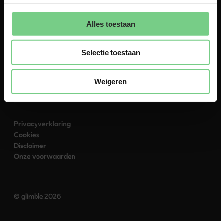
Contact
Naar glimble.nl
Alles toestaan
Selectie toestaan
Volg ons:
Weigeren
Privacyverklaring
Cookies
Disclaimer
Onze voorwaarden
© glimble 2026