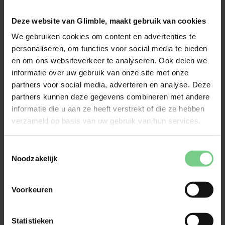
Noodzakelijke cookies helpen een website 
Deze website van Glimble, maakt gebruik van cookies
bruikbaarder te maken, door basisfuncties als 
We gebruiken cookies om content en advertenties te
paginanavigatie en toegang tot beveiligde delen 
personaliseren, om functies voor social media te bieden
van de website mogelijk te maken. Zonder deze 
en om ons websiteverkeer te analyseren. Ook delen we
cookies kan de website niet naar behoren werken.
informatie over uw gebruik van onze site met onze
partners voor social media, adverteren en analyse. Deze
Voorkeuren
partners kunnen deze gegevens combineren met andere
informatie die u aan ze heeft verstrekt of die ze hebben
verzameld op basis van uw gebruik van hun services.
Voorkeurscookies zorgen ervoor dat een website 
informatie kan onthouden die van invloed is op het 
gedrag en de vormgeving van de website, zoals jouw 
Toestemmingsselectie
voorkeurstaal of de regio waar je woont.
Noodzakelijk
Statistieken
Voorkeuren
Statistische cookies helpen eigenaren van websites 
Statistieken