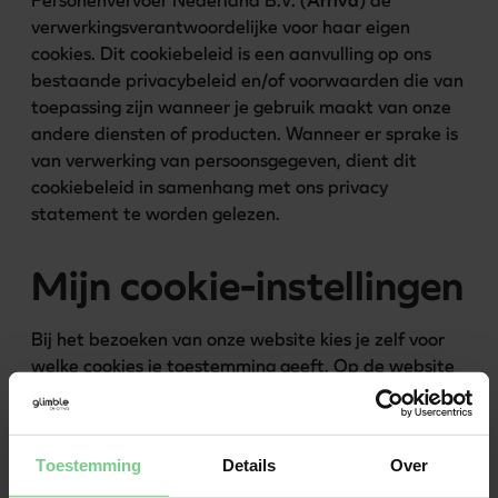
Personenvervoer Nederland B.V. (
Arriva
) de 
verwerkingsverantwoordelijke voor haar eigen 
cookies. Dit cookiebeleid is een aanvulling op ons 
bestaande privacybeleid en/of voorwaarden die van 
toepassing zijn wanneer je gebruik maakt van onze 
andere diensten of producten. Wanneer er sprake is 
van verwerking van persoonsgegeven, dient dit 
cookiebeleid in samenhang met ons privacy 
statement te worden gelezen. 
Mijn cookie-instellingen
Bij het bezoeken van onze website kies je zelf voor 
welke cookies je toestemming geeft. Op de website 
wordt gebruik gemaakt van vier soorten cookies: 
noodzakelijk, voorkeuren, statistieken & marketing.
Toestemming
Details
Over
Noodzakelijk