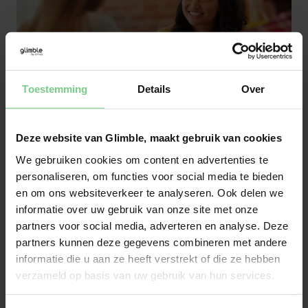
Toestemming
Details
Over
Geïnteresseerd in de reiziger
Deze website van Glimble, maakt gebruik van cookies
Wat beter betekent is voor iedereen anders. Dat kan 
We gebruiken cookies om content en advertenties te
duurzamer zijn, sneller, gemakkelijk of goedkoper. We 
personaliseren, om functies voor social media te bieden
willen jouw reis verbeteren en zijn benieuwd naar je 
en om ons websiteverkeer te analyseren. Ook delen we
ervaringen als reiziger. Waar loop je tegenaan? Wat 
informatie over uw gebruik van onze site met onze
kan er beter en waarom? En wat vind je van onze 
partners voor social media, adverteren en analyse. Deze
oplossingen? Jouw feedback is onze brandstof en 
partners kunnen deze gegevens combineren met andere
motiveert ons dagelijks om mobiliteit te verbeteren.  
informatie die u aan ze heeft verstrekt of die ze hebben
verzameld op basis van uw gebruik van hun services.
Over ons