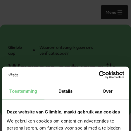
Menu
Glimble
Waarom ontvang ik geen sms
app
verificatiecode?
Waarom ontvang ik
geen sms
Toestemming
Details
Over
verificatiecode?
Deze website van Glimble, maakt gebruik van cookies
We gebruiken cookies om content en advertenties te
personaliseren, om functies voor social media te bieden