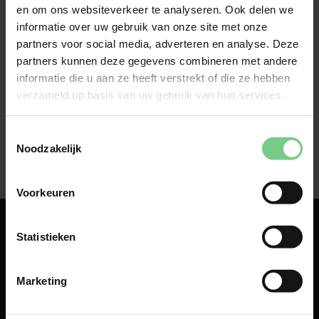
Vaak is dit een probleem bij de telefoonprovider. Zet 
en om ons websiteverkeer te analyseren. Ook delen we
je telefoon aan en uit om het opnieuw te proberen.
informatie over uw gebruik van onze site met onze
partners voor social media, adverteren en analyse. Deze
partners kunnen deze gegevens combineren met andere
informatie die u aan ze heeft verstrekt of die ze hebben
verzameld op basis van uw gebruik van hun services.
Toestemmingsselectie
Noodzakelijk
Voorkeuren
Statistieken
Marketing
Over
Contact