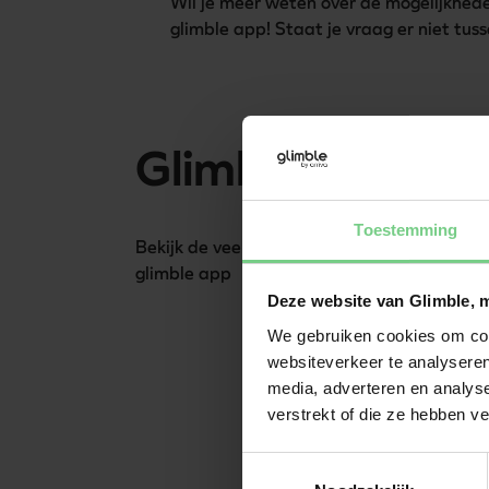
Wil je meer weten over de mogelijkhede
glimble app! Staat je vraag er niet tus
Glimble app
Toestemming
Bekijk de veelgestelde vragen over de
glimble app
Deze website van Glimble, 
We gebruiken cookies om cont
websiteverkeer te analyseren
media, adverteren en analys
verstrekt of die ze hebben v
Toestemmingsselectie