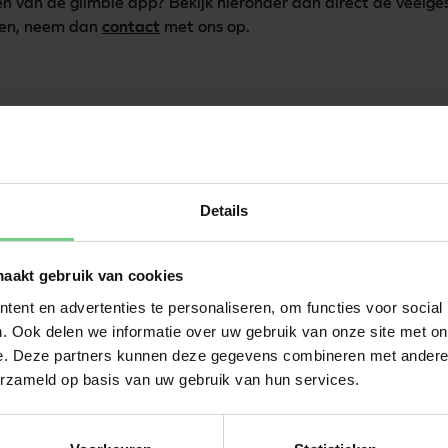
n van de glimble app? Bekijk hieronder dan direct de veelges
sen, neem dan 
contact
 met ons op.
In welke talen i
Details
Ik heb een vraag
opnemen?
maakt gebruik van cookies
ent en advertenties te personaliseren, om functies voor social
Kun je in de gli
. Ook delen we informatie over uw gebruik van onze site met on
e. Deze partners kunnen deze gegevens combineren met andere i
Ik ben in het bui
erzameld op basis van uw gebruik van hun services.
een glimble acc