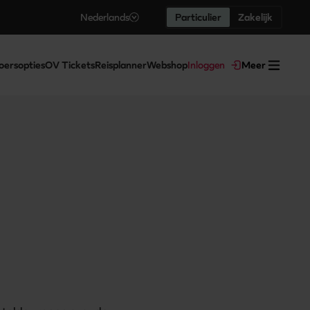
Nederlands
Particulier
Zakelijk
oersopties
OV Tickets
Reisplanner
Webshop
Inloggen
Meer