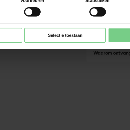
Voorkeuren
Statistieken
Kan ik mij NS ko
glimble app?
Hoe werkt glimbl
reiservaring?
Selectie toestaan
Waarom ontvang 