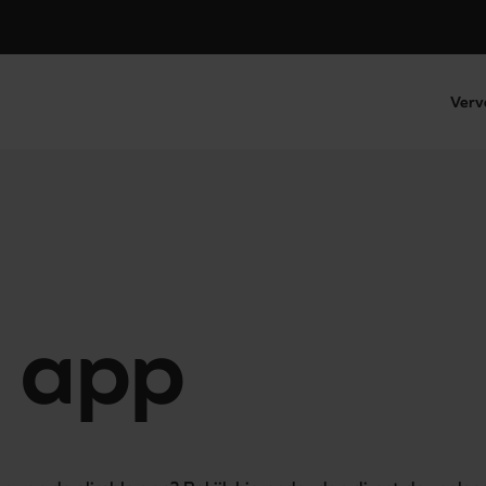
Verv
e app