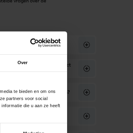
telde vragen over de 
s de glimble app beschikbaar?
Over
, hoe kan ik met iemand contact
 media te bieden en om ons
mble app ook dagkaarten kopen?
ze partners voor social
nformatie die u aan ze heeft
tenland en het lukt mij niet om
ount aan te maken?