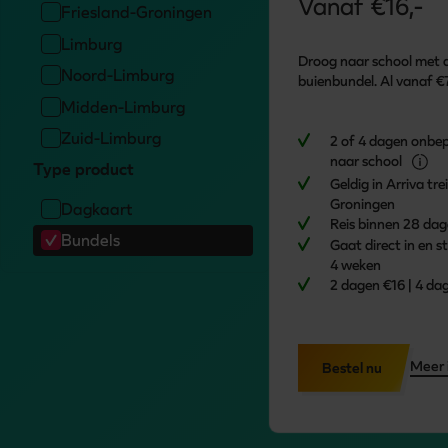
Vanaf
€16,-
Friesland-Groningen
Limburg
Droog naar school met d
Noord-Limburg
buienbundel. Al vanaf €
Midden-Limburg
Zuid-Limburg
2 of 4 dagen onbep
naar school
Type product
Geldig in Arriva tre
Groningen
Dagkaart
Reis binnen 28 da
Bundels
Gaat direct in en 
4 weken
2 dagen €16 | 4 da
Meer 
Bestel nu