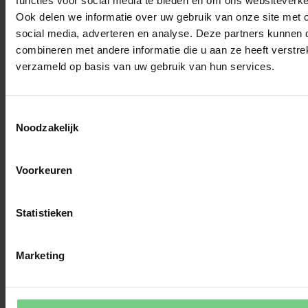
Ook delen we informatie over uw gebruik van onze site met 
2
social media, adverteren en analyse. Deze partners kunnen
combineren met andere informatie die u aan ze heeft verstre
Reisapp van nu
verzameld op basis van uw gebruik van hun services.
Reis in alle vrijheid met reisapp glimble. 
Toestemmingsselectie
Ontdek regelmatig nieuwe features. Plan OV 
Noodzakelijk
én deelvervoer door heel Nederland. Vind 
vervoer om je heen. Reis zonder OV-
chipkaart.
Voorkeuren
Statistieken
Marketing
3
Voordelig