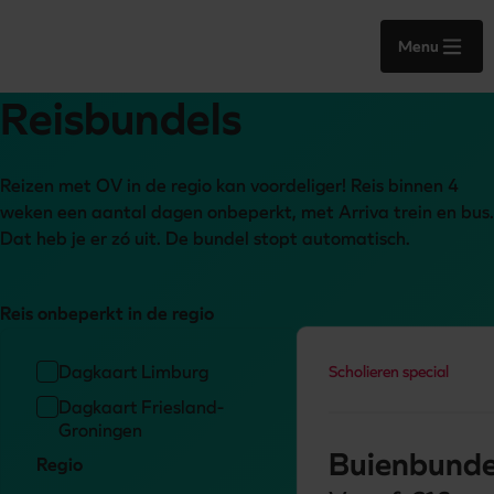
Menu
Reisbundels
Reizen met OV in de regio kan voordeliger! Reis binnen 4 
weken een aantal dagen onbeperkt, met Arriva trein en bus. 
Reis onbeperkt in de regio
Dagkaart Limburg
Scholieren special
Dagkaart Friesland-
Groningen
Buienbunde
Regio