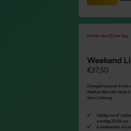
Minder dan €5 per dag
Weekend L
€37,50
Geregeld eropuit in het
Weekendbundel reis je 
door Limburg.
Geldig vanaf vrijda
zondag 23.59 uur
4 weekenden vrij r