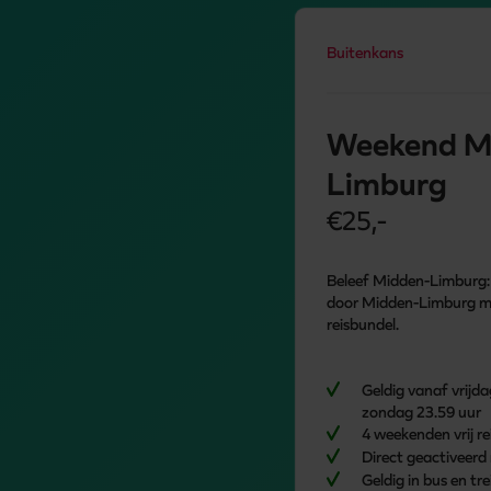
Buitenkans
Weekend M
Limburg
€25,-
Beleef Midden-Limburg
door Midden-Limburg m
reisbundel.
Geldig vanaf vrijda
zondag 23.59 uur
4 weekenden vrij r
Direct geactiveer
Geldig in bus en tr