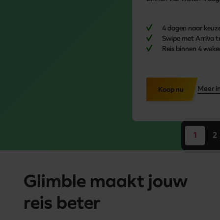
4 dagen naar keuze 
Swipe met Arriva t
Reis binnen 4 wek
Meer i
Koop nu
1
2
Glimble maakt jouw
reis beter