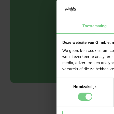
app
€0,0
Toestemming
Deze website van Glimble, 
We gebruiken cookies om cont
websiteverkeer te analyseren
media, adverteren en analys
verstrekt of die ze hebben v
Toestemmingsselectie
Noodzakelijk
Het is nodig voor de k