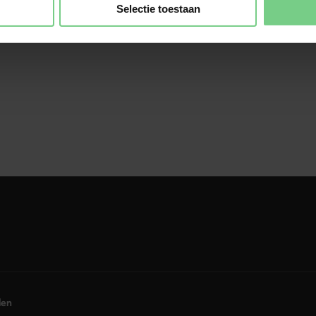
noodzakelijk als je glimble ook wil gebruiken voor privéreizen, 
Selectie toestaan
en van deelvervoer. 
den