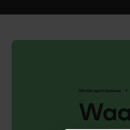
Glimble app in business
Waa