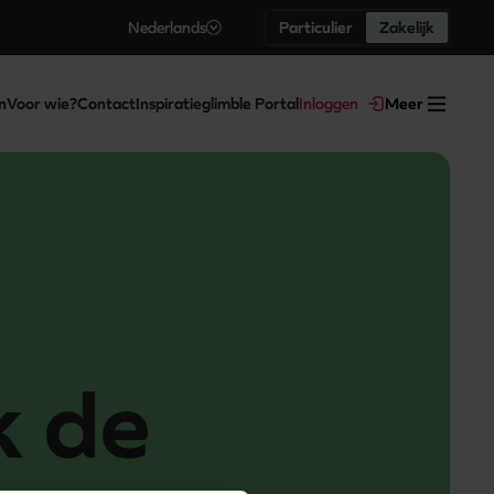
Nederlands
Particulier
Zakelijk
n
Voor wie?
Contact
Inspiratie
glimble Portal
Inloggen
Meer
k de