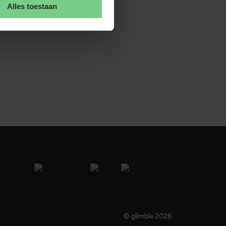
of 
Alles toestaan
Volg ons:
© glimble 2026