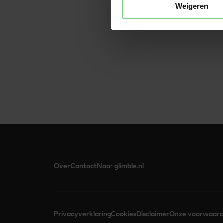
van €0.01. Dit is alleen 
Weigeren
zakelijk gebruik wil mak
Over
Contact
Naar glimble.nl
Privacyverklaring
Cookies
Disclaimer
Onze voorwaar