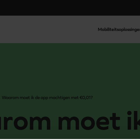
Mobiliteitsoplossinge
Waarom moet ik de app machtigen met €0,01?
rom moet i