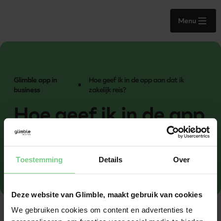
Menu
Glimble app in
Hoe geef ik in de app aan dat ik
business
zakelijk reis?
Hoe geef ik in de app
aan dat ik zakelijk
reis?
Toestemming
Details
Over
Deze website van Glimble, maakt gebruik van cookies
We gebruiken cookies om content en advertenties te