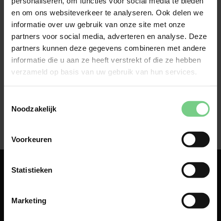
personaliseren, om functies voor social media te bieden
Plan je reis en koop een ticket via 'Tickets kopen'. 
en om ons websiteverkeer te analyseren. Ook delen we
Kies voor 'Budget zakelijk reizen' en daarna voor 
informatie over uw gebruik van onze site met onze
'Boeken'. 
partners voor social media, adverteren en analyse. Deze
partners kunnen deze gegevens combineren met andere
informatie die u aan ze heeft verstrekt of die ze hebben
verzameld op basis van uw gebruik van hun services.
Toestemmingsselectie
Noodzakelijk
Voorkeuren
Statistieken
Marketing
Over