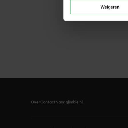
werkgever heeft inzicht
Weigeren
glimble. Dat geldt niet 
zijn niet inzichtelijk voo
Over
Contact
Naar glimble.nl