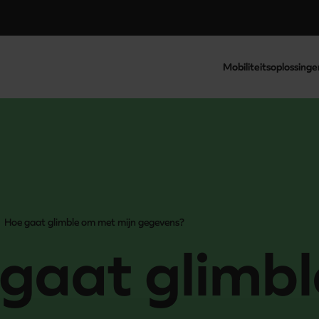
Mobiliteitsoplossinge
Hoe gaat glimble om met mijn gegevens?
gaat glimbl