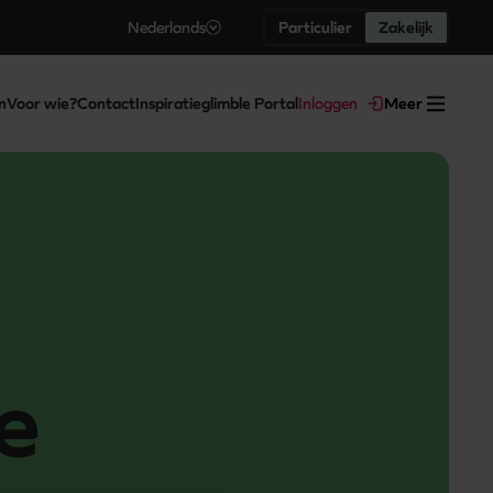
Nederlands
Particulier
Zakelijk
n
Voor wie?
Contact
Inspiratie
glimble Portal
Inloggen
Meer
e