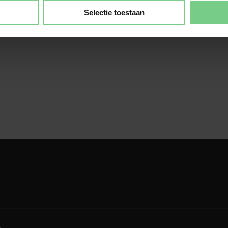
elijk welke zakelijke en woon-werk reizen je maakt met 
Selectie toestaan
voor privéreizen die je maakt met glimble. Deze betaal je zelf
r je werkgever. 