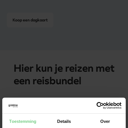
Koop een dagkaart
Hier kun je reizen met
een reisbundel
Friesland-Groningen
Toestemming
Details
Over