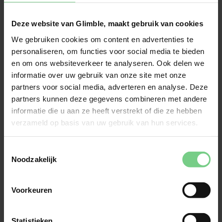
Arriva treinen Friesland en Groningen
Alle treinen van Arriva die in Friesland en 
Deze website van Glimble, maakt gebruik van cookies
We gebruiken cookies om content en advertenties te
personaliseren, om functies voor social media te bieden
en om ons websiteverkeer te analyseren. Ook delen we
informatie over uw gebruik van onze site met onze
partners voor social media, adverteren en analyse. Deze
partners kunnen deze gegevens combineren met andere
Noord-Limburg
informatie die u aan ze heeft verstrekt of die ze hebben
verzameld op basis van uw gebruik van hun services.
Arriva bussen
Alle regionale buslijnen in Noord-Limburg

Toestemmingsselectie
Noodzakelijk
Alle stadsbussen in Venlo

Limburgliner 
Voorkeuren
Venlo - Weert (370)

Weert - Meijel (371)

Roermond - Venlo (372)

Statistieken