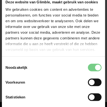
Deze website van Glimble, maakt gebruik van cookies
Opwaarderen en betalen via een saldo kan ook. 
Online kan er betaald worden door in te loggen met 
We gebruiken cookies om content en advertenties te
e-mailadres en wachtwoord.
personaliseren, om functies voor social media te bieden
Reis je met het openbaar vervoer dan is je ticketprijs 
en om ons websiteverkeer te analyseren. Ook delen we
direct bekend en betaal je vooraf met PayPal. Ga je 
informatie over uw gebruik van onze site met onze
met deelvervoer op pad, dan berekenen we na het 
partners voor social media, adverteren en analyse. Deze
beëindigen van je rit wat je reiskosten waren en 
partners kunnen deze gegevens combineren met andere
betaal je achteraf met een machtiging via PayPal. 
informatie die u aan ze heeft verstrekt of die ze hebben
verzameld op basis van uw gebruik van hun services.
Toestemmingsselectie
Noodzakelijk
Voorkeuren
Statistieken