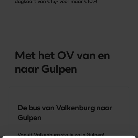
dagkaart van €15,- voor maar €10,-!
Met het OV van en
naar Gulpen
De bus van Valkenburg naar
Gulpen
Vanuit Valkenburg sta je zo in Gulpen! 