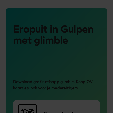
Eropuit in Gulpen
met glimble
Download gratis reisapp glimble. Koop OV-
kaartjes, ook voor je medereizigers. 