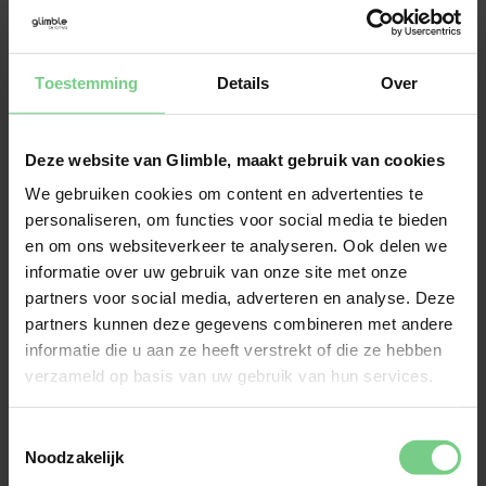
Hiervoor neem je bus 54 en na 20 minuten 
stap je uit in het centrum van Gulpen, op de 
halte 'Markt'. Een busticket kost €3,- per 
Toestemming
Details
Over
persoon enkele reis. 
Deze website van Glimble, maakt gebruik van cookies
We gebruiken cookies om content en advertenties te
personaliseren, om functies voor social media te bieden
en om ons websiteverkeer te analyseren. Ook delen we
De bus van Maastricht naar
informatie over uw gebruik van onze site met onze
Gulpen
partners voor social media, adverteren en analyse. Deze
partners kunnen deze gegevens combineren met andere
informatie die u aan ze heeft verstrekt of die ze hebben
Met buslijn 350 reis je vanuit Maastricht 
verzameld op basis van uw gebruik van hun services.
rechtstreeks naar Gulpen. Stap in op het 
station in Maastricht en stap in Gulpen weer 
Toestemmingsselectie
uit na een klein halfuurtje. Je busticket kost 
Noodzakelijk
€4,28 per persoon enkele reis.