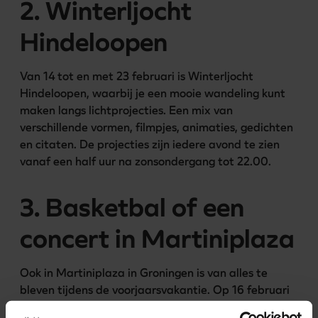
2. Winterljocht
Hindeloopen
Van 14 tot en met 23 februari is Winterljocht 
Hindeloopen, waarbij je een mooie wandeling kunt 
maken langs lichtprojecties. Een mix van 
verschillende vormen, filmpjes, animaties, gedichten 
en citaten. De projecties zijn iedere avond te zien 
vanaf een half uur na zonsondergang tot 22.00. 
3. Basketbal of een
concert in Martiniplaza
Ook in Martiniplaza in Groningen is van alles te 
bleven tijdens de voorjaarsvakantie. Op 16 februari 
komt basketbalploeg Donar bijvoorbeeld in actie. 