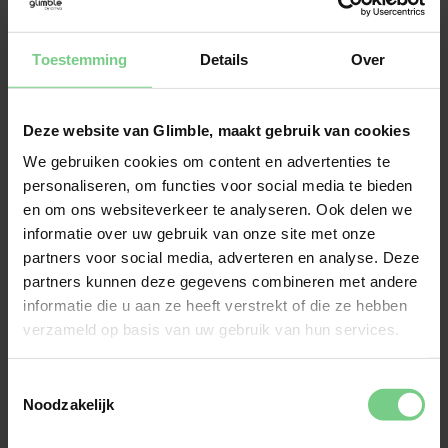
Maar er zijn ook verschillende concerten. Voor de 
kinderen is er van 18 tot en met 21 februari een 
springkussenfestival. 
Toestemming
Details
Over
4. Groningen City
Deze website van Glimble, maakt gebruik van cookies
Running
We gebruiken cookies om content en advertenties te
personaliseren, om functies voor social media te bieden
en om ons websiteverkeer te analyseren. Ook delen we
Op zoek naar een actief uitje? Doe dan mee aan 
informatie over uw gebruik van onze site met onze
Groningen City Running. Iedere vrijdag, zaterdag en 
partners voor social media, adverteren en analyse. Deze
zondag kun je al hardlopend de stad verkennen. Kun 
partners kunnen deze gegevens combineren met andere
je of wil je liever niet hardlopen, dan kun je je ook 
informatie die u aan ze heeft verstrekt of die ze hebben
aanmelden voor een City Walk.
verzameld op basis van uw gebruik van hun services.
5. Podwalk door het
Toestemmingsselectie
mooiste dorp van
Noodzakelijk