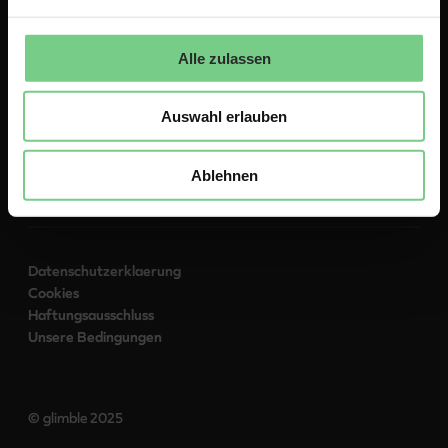
Über
Kontakt
Zu glimble.de
Alle zulassen
Auswahl erlauben
Folgen Sie uns:
Ablehnen
Datenschutzerklaerung
Cookies
Haftungsausschluss
Unsere Bedingungen
© glimble 2025