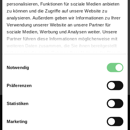
Je reserveert geen specifieke stoel. Maar je 
personalisieren, Funktionen für soziale Medien anbieten
reserveert wel een zitplaats in de trein. Iedereen kan 
zu können und die Zugriffe auf unsere Website zu
zitten in de trein. Als alle stoelen bezet zijn, is de 
analysieren. Außerdem geben wir Informationen zu Ihrer
trein uitverkocht.
Verwendung unserer Website an unsere Partner für
soziale Medien, Werbung und Analysen weiter. Unsere
Partner führen diese Informationen möglicherweise mit
weiteren Daten zusammen, die Sie ihnen bereitgestellt
haben oder die sie im Rahmen Ihrer Nutzung der Dienste
gesammelt haben.
Einwilligungsauswahl
Notwendig
Präferenzen
Statistiken
Marketing