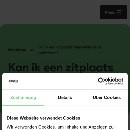
Menü
Kan ik een zitplaats reserveren in de
Nachtzug
nachttrein?
Kan ik een zitplaats
reserveren in de
nachttrein?
Zustimmung
Details
Über Cookies
Diese Webseite verwendet Cookies
Wir verwenden Cookies, um Inhalte und Anzeigen zu