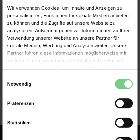
Wir arbeiten mit unserem Zahlungspartner Buckaroo 
Wir verwenden Cookies, um Inhalte und Anzeigen zu
zusammen, der sich um die Online-Zahlungen für 
personalisieren, Funktionen für soziale Medien anbieten
glimble kümmert. Wenn Sie Ihre OV-Tickets mit 
zu können und die Zugriffe auf unsere Website zu
iDEAL, Kreditkarte oder z.B. PayPal bezahlen, sehen 
analysieren. Außerdem geben wir Informationen zu Ihrer
Sie in der Beschreibung auf Ihrem Kontoauszug ein 
Verwendung unserer Website an unsere Partner für
Glimble und manchmal auch den Namen von 
soziale Medien, Werbung und Analysen weiter. Unsere
Buckaroo.
Partner führen diese Informationen möglicherweise mit
weiteren Daten zusammen, die Sie ihnen bereitgestellt
haben oder die sie im Rahmen Ihrer Nutzung der Dienste
gesammelt haben.
Einwilligungsauswahl
Notwendig
Präferenzen
Statistiken