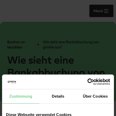
Menü
Buchen un
Wie sieht eine Bankabbuchung von
bezahlen
gimble aus?
Wie sieht eine
Bankabbuchung von
gimble aus?
Zustimmung
Details
Über Cookies
Diese Webseite verwendet Cookies